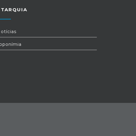
UTARQUIA
otícias
oponímia