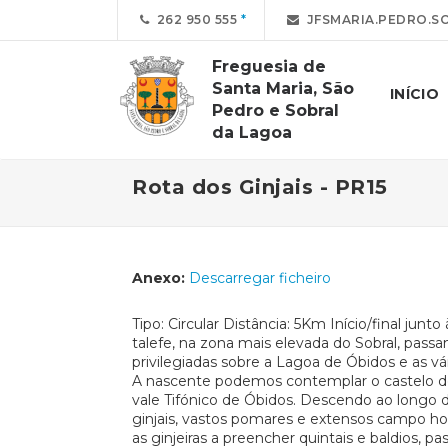
262 950 555
JFSMARIA.PEDRO.S
Freguesia de
Santa Maria, São
INÍCIO
Pedro e Sobral
da Lagoa
Rota dos Ginjais - PR15
Anexo:
Descarregar ficheiro
Tipo: Circular Distância: 5Km Início/final jun
talefe, na zona mais elevada do Sobral, pass
privilegiadas sobre a Lagoa de Óbidos e as vá
A nascente podemos contemplar o castelo de Ó
vale Tifónico de Óbidos. Descendo ao longo 
ginjais, vastos pomares e extensos campo hor
as ginjeiras a preencher quintais e baldios, pa