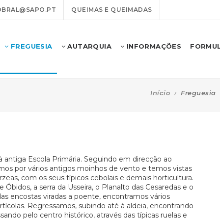
OBRAL@SAPO.PT
QUEIMAS E QUEIMADAS
FREGUESIA
AUTARQUIA
INFORMAÇÕES
FORMUL
Início
Freguesia
to à antiga Escola Primária. Seguindo em direcção ao
amos por vários antigos moinhos de vento e temos vistas
rzeas, com os seus típicos cebolais e demais horticultura.
bidos, a serra da Usseira, o Planalto das Cesaredas e o
das encostas viradas a poente, encontramos vários
tícolas. Regressamos, subindo até à aldeia, encontrando
ssando pelo centro histórico, através das típicas ruelas e