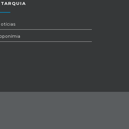
UTARQUIA
otícias
oponímia