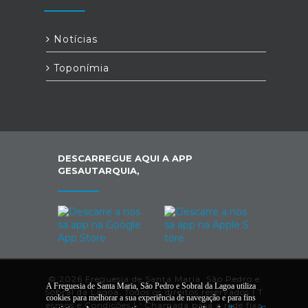
Notícias
Toponímia
DESCARREGUE AQUI A APP
GESAUTARQUIA,
© 2026 Freguesia de Santa Maria, São Pedro e
A Freguesia de Santa Maria, São Pedro e Sobral da Lagoa utiliza
Sobral da Lagoa. Todos os direitos reservados |
T
cookies para melhorar a sua experiência de navegação e para fins
ermos e Condições
|
*
Chamada para a rede fixa