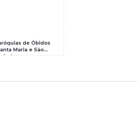
aróquias de Óbidos
Santa Maria e São
edro)