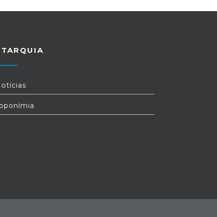
UTARQUIA
otícias
oponímia