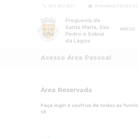
262 950 555
JFSMARIA.PEDRO.S
Freguesia de
Santa Maria, São
INÍCIO
Pedro e Sobral
da Lagoa
Acesso Área Pessoal
Área Reservada
Faça login e usufrua de todas as func
si!