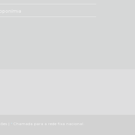
oponímia
ções
|
*
Chamada para a rede fixa nacional.