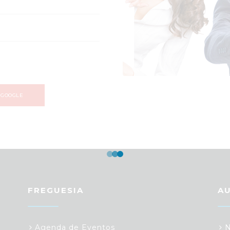
 GOOGLE
FREGUESIA
A
Agenda de Eventos
N